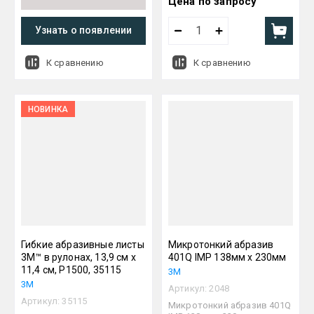
Цена по запросу
Узнать о появлении
К сравнению
К сравнению
НОВИНКА
Гибкие абразивные листы
Микротонкий абразив
3M™ в рулонах, 13,9 см х
401Q IMP 138мм х 230мм
11,4 см, P1500, 35115
3М
3М
Артикул:
2048
Артикул:
35115
Микротонкий абразив 401Q