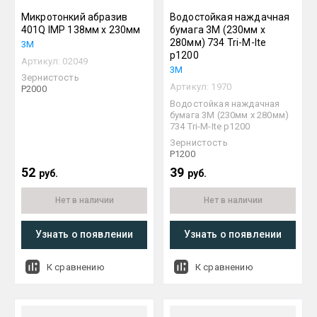
Микротонкий абразив
Водостойкая наждачная
401Q IMP 138мм х 230мм
бумага 3М (230мм х
280мм) 734 Tri-M-Ite
3М
р1200
Артикул:
02049
3М
Зернистость
Артикул:
1970
P2000
Водостойкая наждачная
бумага 3М (230мм х 280мм)
734 Tri-M-Ite р1200
Зернистость
P1200
52
39
руб.
руб.
Нет в наличии
Нет в наличии
Узнать о появлении
Узнать о появлении
К сравнению
К сравнению