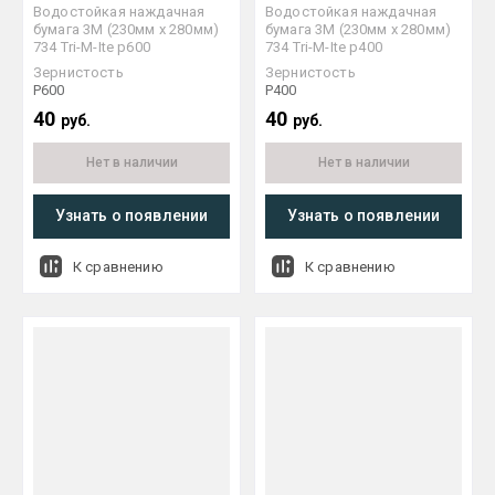
Водостойкая наждачная
Водостойкая наждачная
бумага 3М (230мм х 280мм)
бумага 3М (230мм х 280мм)
734 Tri-M-Ite р600
734 Tri-M-Ite р400
Зернистость
Зернистость
P600
P400
40
40
руб.
руб.
Нет в наличии
Нет в наличии
Узнать о появлении
Узнать о появлении
К сравнению
К сравнению