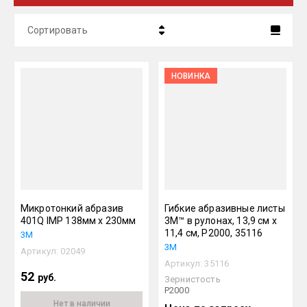
Сортировать
Цена - убывание
НОВИНКА
Цена - возрастание
Название - Я-А
Название - А-Я
Микротонкий абразив
Гибкие абразивные листы
401Q IMP 138мм х 230мм
3M™ в рулонах, 13,9 см х
11,4 см, P2000, 35116
3М
3М
Артикул:
02049
Артикул:
35116
52
руб.
Зернистость
P2000
Нет в наличии