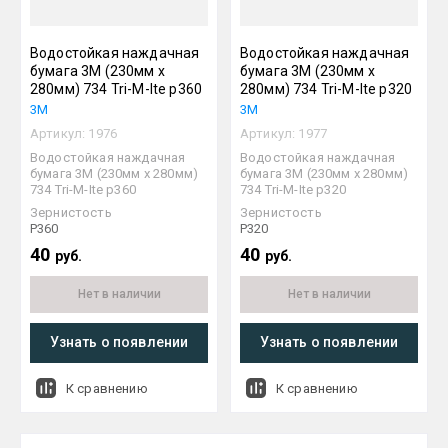
Водостойкая наждачная
Водостойкая наждачная
бумага 3М (230мм х
бумага 3М (230мм х
280мм) 734 Tri-M-Ite р360
280мм) 734 Tri-M-Ite р320
3М
3М
Артикул:
1976
Артикул:
1977
Водостойкая наждачная
Водостойкая наждачная
бумага 3М (230мм х 280мм)
бумага 3М (230мм х 280мм)
734 Tri-M-Ite р360
734 Tri-M-Ite р320
Зернистость
Зернистость
P360
P320
40
40
руб.
руб.
Нет в наличии
Нет в наличии
Узнать о появлении
Узнать о появлении
К сравнению
К сравнению