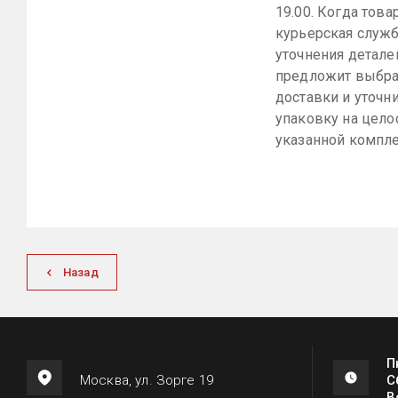
19.00. Когда това
курьерская служб
уточнения детале
предложит выбра
доставки и уточн
упаковку на цело
указанной компле
Назад
П
Москва, ул. Зорге 19
С
В