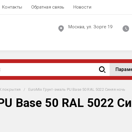
Контакты
Обратная связь
Новости
Москва, ул. Зорге 19
Парам
К покрытия
/
EuroMix Грунт-эмаль PU Base 50 RAL 5022 Синяя ночь
PU Base 50 RAL 5022 С