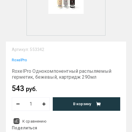
Артикул:
553342
RoxelPro
RoxelPro Однокомпонентный распыляемый
герметик, бежевый, картридж 290мл
543
руб.
В корзину
К сравнению
Поделиться