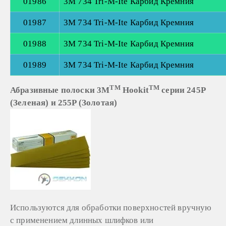
01986
3М 734 Tri-M-Ite Карбид Кремния
01987
3М 734 Tri-M-Ite Карбид Кремния
01988
3М 734 Tri-M-Ite Карбид Кремния
01989
3М 734 Tri-M-Ite Карбид Кремния
TM
TM
Абразивные полоски 3M
Hookit
серии 245Р
(Зеленая) и 255P (Золотая)
Используются для обработки поверхностей вручную
с применением длинных шлифков или