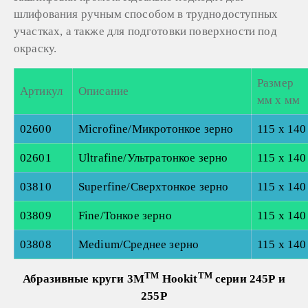
шлифования ручным способом в труднодоступных
участках, а также для подготовки поверхности под
окраску.
Размер
Артикул
Описание
мм х мм
02600
Microfine/Микротонкое зерно
115 х 140
02601
Ultrafine/Ультратонкое зерно
115 х 140
03810
Superfine/Сверхтонкое зерно
115 х 140
03809
Fine/Тонкое зерно
115 х 140
03808
Medium/Среднее зерно
115 х 140
TM
TM
Абразивные круги 3M
Hookit
серии 245Р и
255Р